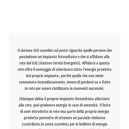
Puoi vendere quel surplus energetico: te lo paga il
GSE con il meccanismo dello Scambio Sul Posto
(SSP).
Il sistema GSE scambio sul posto riguarda quelle persone che
possiedono un impianto fotovoltaico e che si affidano alla
rete del GSE (Gestore Servizi Energetici). Affidarsi a questa
rete offre il vantaggio di valorizzare tutta l’energia prodotta
dal proprio impianto, perché quella che non viene
consumata immediatamente, invece di perdersi va a finire
in rete per essere riutilizzata in momenti successivi.
Chiunque abbia il proprio impianto fotovoltaico allacciato
alla rete, può prelevare energia in caso di necessità. Il fatto
di aver introdotto in rete una parte della propria energia
prodotta permette di ottenere un parziale rimborso
(contributo in conto scambio) per le bollette di energia