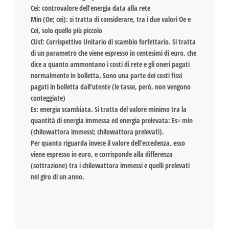
Cei: controvalore dell’energia data alla rete
Min (Oe; cei): si tratta di considerare, tra i due valori Oe e
Cei, solo quello più piccolo
CUsf: Corrispettivo Unitario di scambio forfettario. Si tratta
di un parametro che viene espresso in centesimi di euro, che
dice a quanto ammontano i costi di rete e gli oneri pagati
normalmente in bolletta. Sono una parte dei costi fissi
pagati in bolletta dall’utente (le tasse, però, non vengono
conteggiate)
Es: energia scambiata. Si tratta del valore minimo tra la
quantità di energia immessa ed energia prelevata: Es= min
(chilowattora immessi; chilowattora prelevati).
Per quanto riguarda invece il valore dell’eccedenza, esso
viene espresso in euro, e corrisponde alla differenza
(sottrazione) tra i chilowattora immessi e quelli prelevati
nel giro di un anno.