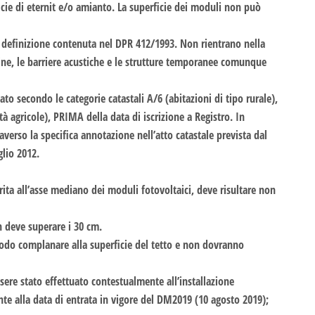
icie di eternit e/o amianto. La superficie dei moduli non può
la definizione contenuta nel DPR 412/1993. Non rientrano nella
siline, le barriere acustiche e le strutture temporanee comunque
ato secondo le categorie catastali A/6 (abitazioni di tipo rurale),
tà agricole), PRIMA della data di iscrizione a Registro. In
raverso la specifica annotazione nell’atto catastale prevista dal
glio 2012.
ita all’asse mediano dei moduli fotovoltaici, deve risultare non
n deve superare i 30 cm.
 modo complanare alla superficie del tetto e non dovranno
ssere stato effettuato contestualmente all’installazione
e alla data di entrata in vigore del DM2019 (10 agosto 2019);