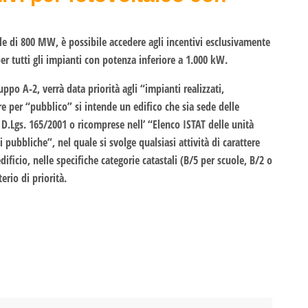
ile di 800 MW, è possibile accedere agli incentivi esclusivamente
 per tutti gli impianti con potenza inferiore a 1.000 kW.
po A-2, verrà data priorità agli “impianti realizzati,
are per “pubblico” si intende un edifico che sia sede delle
 D.Lgs. 165/2001 o ricomprese nell’ “Elenco ISTAT delle unità
 pubbliche”, nel quale si svolge qualsiasi attività di carattere
dificio, nelle specifiche categorie catastali (B/5 per scuole, B/2 o
erio di priorità.