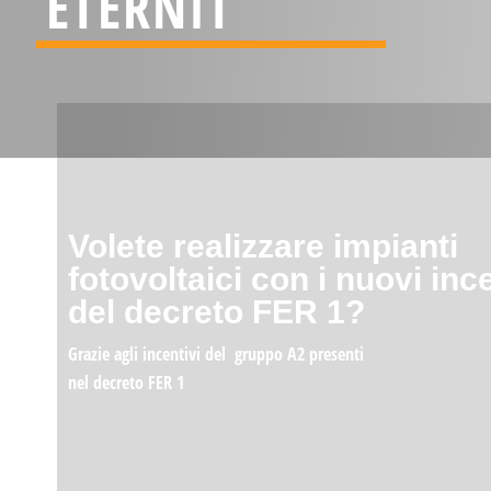
ETERNIT
Volete realizzare impianti
fotovoltaici con i nuovi ince
del decreto FER 1?
Grazie agli incentivi del gruppo A2 presenti
nel decreto FER 1