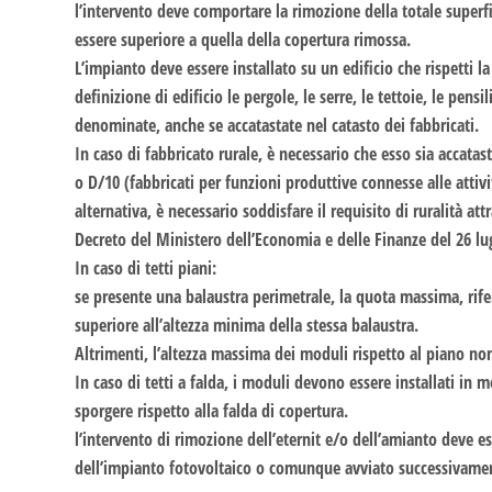
l’intervento deve comportare la rimozione della totale superf
essere superiore a quella della copertura rimossa.
L’impianto deve essere installato su un edificio che rispetti 
definizione di edificio le pergole, le serre, le tettoie, le pen
denominate, anche se accatastate nel catasto dei fabbricati.
In caso di fabbricato rurale, è necessario che esso sia accatast
o D/10 (fabbricati per funzioni produttive connesse alle attivi
alternativa, è necessario soddisfare il requisito di ruralità att
Decreto del Ministero dell’Economia e delle Finanze del 26 lu
In caso di tetti piani:
se presente una balaustra perimetrale, la quota massima, rifer
superiore all’altezza minima della stessa balaustra.
Altrimenti, l’altezza massima dei moduli rispetto al piano no
In caso di tetti a falda, i moduli devono essere installati in
sporgere rispetto alla falda di copertura.
l’intervento di rimozione dell’eternit e/o dell’amianto deve e
dell’impianto fotovoltaico o comunque avviato successivament